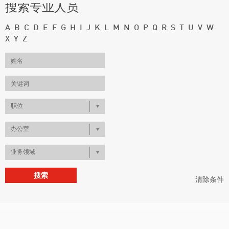
搜索专业人员
A
B
C
D
E
F
G
H
I
J
K
L
M
N
O
P
Q
R
S
T
U
V
W
X
Y
Z
职位
办公室
业务领域
清除条件