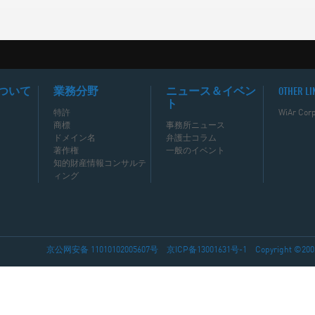
ついて
業務分野
ニュース＆イベン
OTHER LI
ト
特許
WiAr Corp
商標
事務所ニュース
ドメイン名
弁護士コラム
著作権
一般のイベント
知的財産情報コンサルテ
ィング
京公网安备 11010102005607号
京ICP备13001631号-1
Copyright ©2002-2