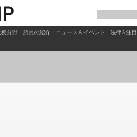
業務分野
所員の紹介
ニュース＆イベント
法律 & 
E SINGLE