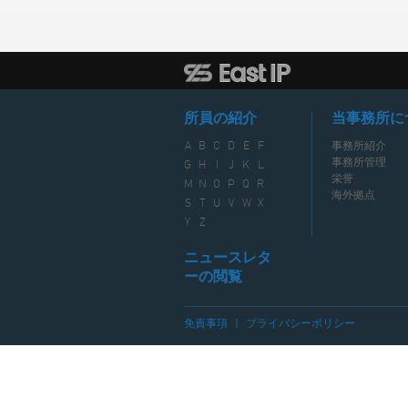
所員の紹介
当事務所に
A
B
C
D
E
F
事務所紹介
事務所管理
G
H
I
J
K
L
栄誉
M
N
O
P
Q
R
海外拠点
S
T
U
V
W
X
Y
Z
ニュースレタ
ーの閲覧
免責事項
|
プライバシーポリシー