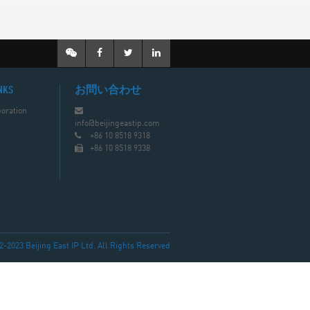
NKS
お問い合わせ
oration
info@beijingeastip.com
+86 10 8518 9318
+86 10 8518 9338
023 Beijing East IP Ltd. All Rights Reserved