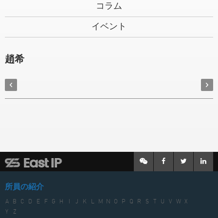
コラム
イベント
趙希
所員の紹介
A
B
C
D
E
F
G
H
I
J
K
L
M
N
O
P
Q
R
S
T
U
V
W
X
Y
Z