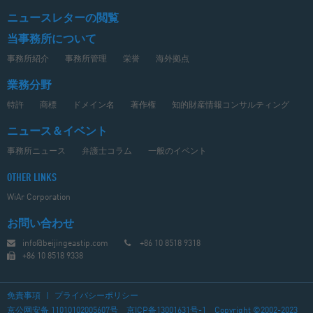
ニュースレターの閲覧
当事務所について
事務所紹介
事務所管理
栄誉
海外拠点
業務分野
特許
商標
ドメイン名
著作権
知的財産情報コンサルティング
ニュース＆イベント
事務所ニュース
弁護士コラム
一般のイベント
OTHER LINKS
WiAr Corporation
お問い合わせ
info@beijingeastip.com
+86 10 8518 9318
+86 10 8518 9338
免責事項
|
プライバシーポリシー
京公网安备 11010102005607号
京ICP备13001631号-1
Copyright ©2002-2023