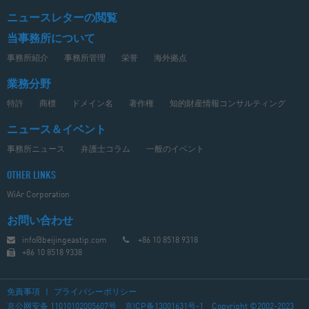
ニュースレターの閲覧
当事務所について
事務所紹介
事務所管理
栄誉
海外拠点
業務分野
特許
商標
ドメイン名
著作権
知的財産情報コンサルティング
ニュース＆イベント
事務所ニュース
弁護士コラム
一般のイベント
OTHER LINKS
WiAr Corporation
お問い合わせ
info@beijingeastip.com
+86 10 8518 9318
+86 10 8518 9338
免責事項
|
プライバシーポリシー
京公网安备 11010102005607号
京ICP备13001631号-1
Copyright ©2002-2023