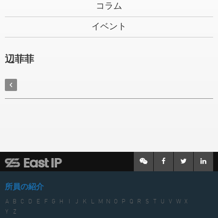
コラム
イベント
辺菲菲
所員の紹介
A
B
C
D
E
F
G
H
I
J
K
L
M
N
O
P
Q
R
S
T
U
V
W
X
Y
Z