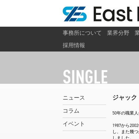
事務所について
業界分野
/
/
/
ホーム
ニュース＆イベント
SINGLE
SINGL
採用情報
SINGLE
ジャック
ニュース
コラム
50年の職業
イベント
1987から2
し、また幾つ
しました。