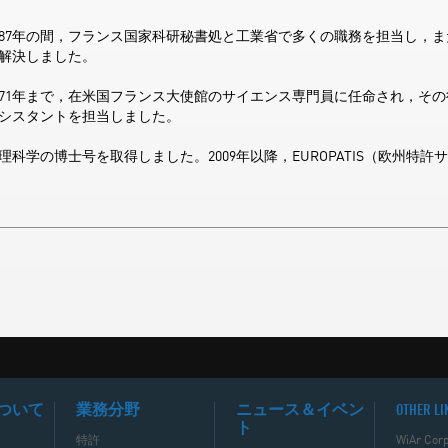
ら1987年の間，フランス国家科研秘書処と工業省で多くの職務を担当し
解決しました。
ら1971年まで，在米国フランス大使館のサイエンス専門員に任命され，
シスタントを担当しました。
理科学の博士号を取得しました。2009年以降，EUROPATIS（欧州特
ついて
業務分野
ニュース＆イベン
OTHER LI
ト
特許
WiAr Corp