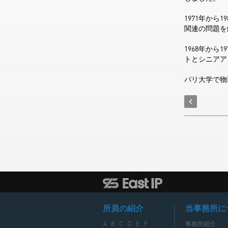
1971年か
関連の問題を
1968年か
トとシニアア
パリ大学で物
所員の紹介
当事務所に
A
B
C
D
E
F
事務所紹介