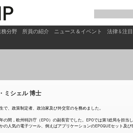
業務分野
所員の紹介
ニュース＆イベント
法律 & 
E SINGLE
・ミシェル 博士
人生で、政策制定者、政治家及び外交官のを務めました。
002年の間，欧州特許庁（EPO）の副長官でした。EPOでは第1総局を担
かの人気の電子ツール、例えばアプリケーションのEPOQUEセット及びEs