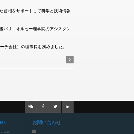
，また首相をサポートして科学と技術情報
その後パリ－オルセー理学院のアシスタン
許サーチ会社）の理事長を務めました。
NKS
お問い合わせ
oration