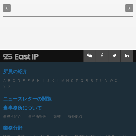
所員の紹介
A
B
C
D
E
F
G
H
I
J
K
L
M
N
O
P
Q
R
S
T
U
V
W
X
Y
Z
ニュースレターの閲覧
当事務所について
事務所紹介
事務所管理
栄誉
海外拠点
業務分野