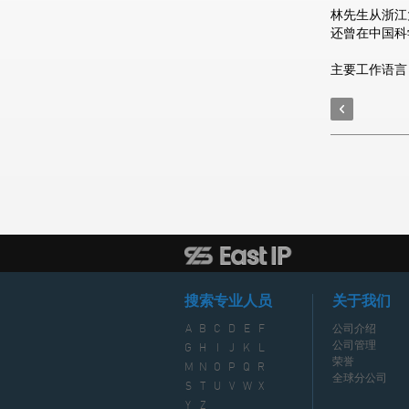
林先生从浙江
还曾在中国科
主要工作语言
搜索专业人员
关于我们
A
B
C
D
E
F
公司介绍
公司管理
G
H
I
J
K
L
荣誉
M
N
O
P
Q
R
全球分公司
S
T
U
V
W
X
Y
Z