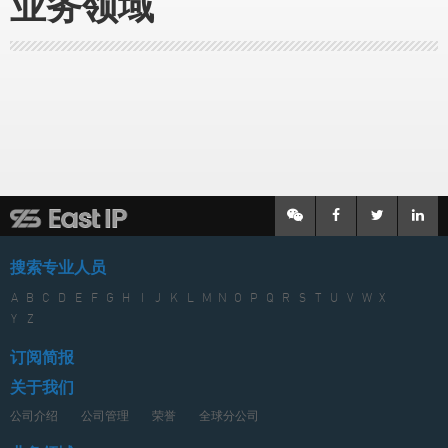
业务领域
搜索专业人员
A
B
C
D
E
F
G
H
I
J
K
L
M
N
O
P
Q
R
S
T
U
V
W
X
Y
Z
订阅简报
关于我们
公司介绍
公司管理
荣誉
全球分公司