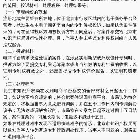
的范围、投诉材料、处理程序、处理结果等。
（一）审理纠纷的范围
注册地或主要经营所在地，位于北京市行政区域内的电子商务平台经
营者，就发生在本电子商务平台内的专利侵权投诉，如果认为案件复
杂的，可在征得投诉方与被投诉方书面同意后，将案件移交给北京市
知识产权局进行快速处理。且，当事人并未将该专利侵权纠纷向人民
法院起诉。
（二）投诉材料
电商平台请求快速处理的案件，在涉及实用新型或外观设计专利时，
投诉方除了要提交专利登记簿副本或者当年缴纳专利年费的收据，以
证明专利权有效之外，还应当提交专利权评价报告，以证明其稳定
性。
（三）处理程序
北京市知识产权局在收到电商平台移交的全部材料之日起五个工作
日，如认为不符合规定的，将会把案件退回电商平台。市局认为符合
规定的，将根据当事人意愿进行调解，并在五个工作日内制作调解协
议书；无法达成调解协议的，市局将在立案之日起不超过四十五日结
案，案件复杂的，可延长期限，但最多不超过十五日。
如果在处理过程中发现不适用快速程序的情形，北京市知识产权局可
以通知当事人转为普通专利行政调处程序，当事人不同意的，则将案
件退回电商平台。