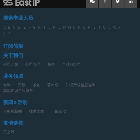
搜索专业人员
A
B
C
D
E
F
G
H
I
J
K
L
M
N
O
P
Q
R
S
T
U
V
W
X
Y
Z
订阅简报
关于我们
公司介绍
公司管理
荣誉
全球分公司
业务领域
专利
商标
域名
著作权
知识产权信息咨询
其他知识产权服务
新闻 & 活动
事务所新闻
律师文章
一般活动
友情链接
页之码