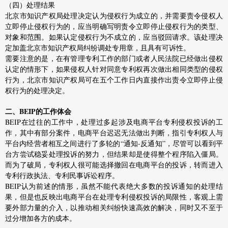
（四）处理结果
北京市知识产权局处理决定认为侵权行为成立的，并需要责令侵权人
立即停止侵权行为的，应当明确写明责令立即停止侵权行为的类型、
对象和范围。如果认定侵权行为不成立的，应当驳回请求。该处理决
定加盖北京市知识产权局纠纷调处专用章，且具有可诉性。
需要注意的是，在有管理专利工作的部门或者人民法院已经做出侵权
认定的情形下，如果侵权人针对同意专利权再次做出相同类型的侵权
行为，北京市知识产权局可在五个工作日内直接作出责令立即停止侵
权行为的处理决定。
二、BEIP的工作体会
BEIP在过往的工作中，处理过多起涉及电商平台专利侵权投诉的工
作，其中有部分案件，电商平台迟迟无法做出判断，指引专利权人与
平台内经营者相互之间进行了多轮的“通知-反通知”，尽管可以看到平
台方尝试稳妥处理投诉的努力，但结果却是使得整个程序陷入僵局。
而为了破局，专利权人很可能选择撤回在电商平台的投诉，转而进入
专利行政执法、专利民事诉讼程序。
BEIP认为前述的情形，虽然不能代表绝大多数的投诉通知的处理结
果，但是也反映出电商平台在处理专利侵权投诉的局限性，客观上需
要外部力量的介入，以推动相关纠纷快速高效的解决，同时又不至于
过分增加各方的成本。