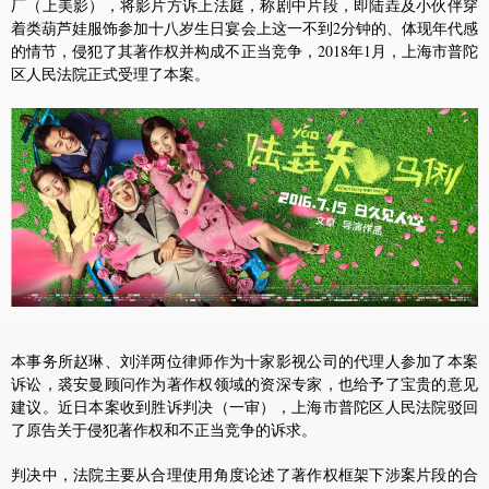
厂（上美影），将影片方诉上法庭，称剧中片段，即陆垚及小伙伴穿
着类葫芦娃服饰参加十八岁生日宴会上这一不到2分钟的、体现年代感
的情节，侵犯了其著作权并构成不正当竞争，2018年1月，上海市普陀
区人民法院正式受理了本案。
本事务所赵琳、刘洋两位律师作为十家影视公司的代理人参加了本案
诉讼，裘安曼顾问作为著作权领域的资深专家，也给予了宝贵的意见
建议。近日本案收到胜诉判决（一审），上海市普陀区人民法院驳回
了原告关于侵犯著作权和不正当竞争的诉求。
判决中，法院主要从合理使用角度论述了著作权框架下涉案片段的合