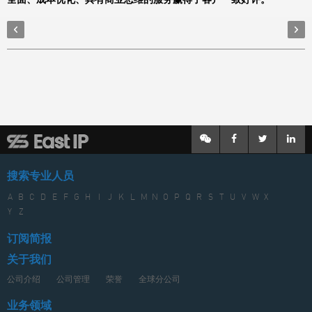
搜索专业人员
A
B
C
D
E
F
G
H
I
J
K
L
M
N
O
P
Q
R
S
T
U
V
W
X
Y
Z
订阅简报
关于我们
公司介绍
公司管理
荣誉
全球分公司
业务领域