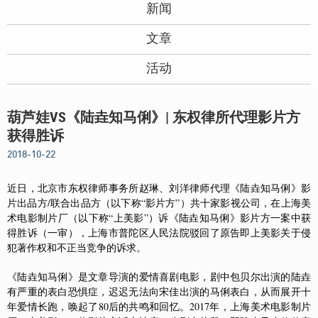
新闻
文章
活动
葫芦娃VS《陆垚知马俐》| 东权律所代理影片方
获得胜诉
2018-10-22
近日，北京市东权律师事务所赵琳、刘洋律师代理《陆垚知马俐》影
片出品方/联合出品方（以下称“影片方”）共十家影视公司，在上海美
术电影制片厂（以下称“上美影”）诉《陆垚知马俐》影片方一案中获
得胜诉（一审），上海市普陀区人民法院驳回了原告即上美影关于侵
犯著作权和不正当竞争的诉求。
《陆垚知马俐》是文章导演的爱情喜剧电影，剧中包贝尔出演的陆垚
有严重的表白恐惧症，迟迟无法向宋佳出演的马俐表白，从而展开十
年爱情长跑，唤起了80后的共鸣和回忆。2017年，上海美术电影制片