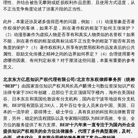
理性、并结合被告无攀附或贬损权利作品意图、且使用方式适度，从
不正当竞争角度论述了涉案片段的正当性。
此外，本案还涉及诸多值得思考的问题，例如：（1）动漫形象是否著
作权保护的客体，如果不是，则在著作权的框架下如何主张保护？
（2）动漫形象作为虚拟人物是否享有和真实人物类似的名誉权？如果
不能，则在著作权的框架或商标法或不正当竞争的框架下能否有其他
角度的保护？（3）著作权权利人所享有的禁用权和作品发表后的公共
属性、鼓励文化传播之精神之间的边界如何界定？（4）合理使用要考
虑哪些因素、有何判定标准？对于厘清这些问题，本案有重要的参考
意义。
北京东方亿思知识产权代理有限公司/北京市东权律师事务所（统称
“BEIP”）
由国家首任知识产权局局长高卢麟博士与数位资深知识产权
法律专家于2002年创建，总部位于北京顶级写字楼内，海外在美国硅
谷、日本东京和英国伦敦设有分支机构，国内在宁波等地设有分支机
构。BEIP现有团队近200人，其中百位专业人员来自中国、美国、日
本的一流学府，获得博士、硕士学位，具有良好的科技和法律教育背
景，另外，稳定的流程团队以及专家顾问团队为BEIP高效、专业、全
BEIP十六年来一直专注于为国内外企业
方位的服务提供了有力支撑。
提供知识产权相关的全方位法律服务，代理了多件典型案例，及时、
全面、成本优化、具有商业思维的服务赢得了客户一致好评。