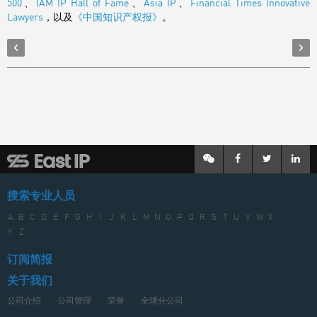
500
、
IAM IP Hall of Fame
、
Asia IP
、
Financial Times Innovative
Lawyers
，以及
《中国知识产权报》
。
搜索专业人员
A
B
C
D
E
F
G
H
I
J
K
L
M
N
O
P
Q
R
S
T
U
V
W
X
Y
Z
订阅简报
关于我们
公司介绍
公司管理
荣誉
全球分公司