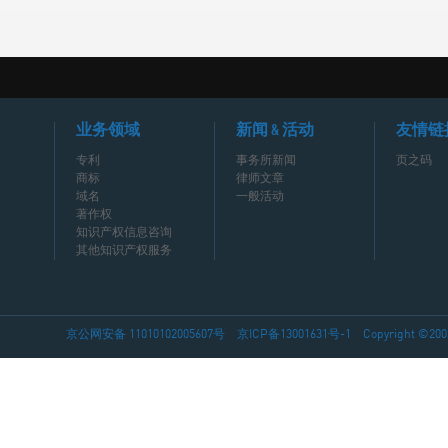
业务领域
新闻 & 活动
友情链
专利
事务所新闻
页之码
商标
律师文章
域名
一般活动
著作权
知识产权信息咨询
其他知识产权服务
京公网安备 11010102005607号
京ICP备13001631号-1
Copyright ©2002-2