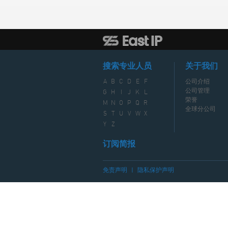
搜索专业人员
关于我们
A
B
C
D
E
F
公司介绍
公司管理
G
H
I
J
K
L
荣誉
M
N
O
P
Q
R
全球分公司
S
T
U
V
W
X
Y
Z
订阅简报
免责声明
|
隐私保护声明