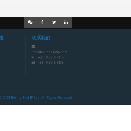
接
联系我们
info@beijingeastip.com
+86 10 8518 9318
+86 10 8518 9338
023 Beijing East IP Ltd. All Rights Reserved