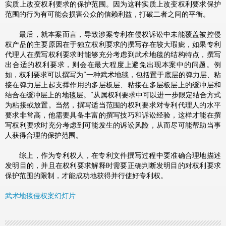
实质上改变权利要求的保护范围。因为这种实质上改变权利要求保护
范围的行为有可能会损害公众的信赖利益，打破二者之间的平衡。
最后，就本案而言，导致涉案专利在侵权诉讼中未能覆盖被控侵
权产品的主要原因在于独立权利要求的撰写存在较大瑕疵，如果专利
代理人在撰写权利要求时能够充分考虑到武术地毯的结构特点，撰写
出合适的权利要求，则会在最大程度上避免出现本案中的问题。例
如，权利要求可以撰写为“一种武术地毯，包括置于底层的弹力层、粘
接在弹力层上起支撑作用的多层板层、粘接在多层板层上的缓冲层和
结合在缓冲层上的地毯层。”从属权利要求中可以进一步限定结合方式
为粘接或放置。当然，撰写适当范围的权利要求对专利代理人的水平
要求非常高，他需要具备丰富的撰写技巧和诉讼经验，这样才能在撰
写权利要求时充分考虑到可能发生的诉讼风险，从而尽可能帮助当事
人获得合理的保护范围。
综上，作为专利权人，在专利文件撰写过程中要准确合理地描述
发明目的，并且在权利要求解释时需要正确判断发明目的对权利要求
保护范围的限制，才能成功地获得并行使好专利权。
武术地毯侵权案幻灯片