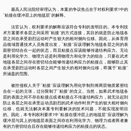
最高人民法院经审理认为，本案的争议焦点在于对权利要求1中的
“粘接在缓冲层上的地毯层”的解释。
法官认为，权利要求的解释应该符合专利的发明目的。本专利技
术方案要求各层之间采用“粘接”的方式连接，其目的就是防止地毯各
层之间在承受剧烈运动时产生较大的相对侧向位移。因此，从体育用
品领域普通技术人员角度出发，“粘接”应该理解为地毯各层之间的表
面密切结合在一起的状态，而且粘接点应该能够传递结构应力。无论
是利用化学力、物理力还是利用物理力和化学力的组合，只要在武术
地毯各层之间存在密切结合能够传递结构应力的粘接点，能够防止其
在承受剧烈运动时各层之间产生较大的相对侧向位移，即属于“粘接”
所涵盖的范围。
被控侵权人关于“粘接”应该理解为用化学制剂将两层物质紧密结
合在一起的主张，过分限制了“粘接”的含义。当然，如果武术地毯各
层的表面之间不存在粘接点或者粘接点不传递结构应力，就无法起到
防止各层之间在承受运动员剧烈的武术动作时所产生的较大相对侧向
位移，也就无法解决本案专利要解决的技术问题，不能实现发明目
的。因此，本专利权利要求1中“粘接在缓冲层上的地毯层”应该理解为
缓冲层与其上的地毯层表面之间存在利用化学力、物理力或者两者兼
有的力密切结合且存在能够传递结构应力的粘接点的状态。