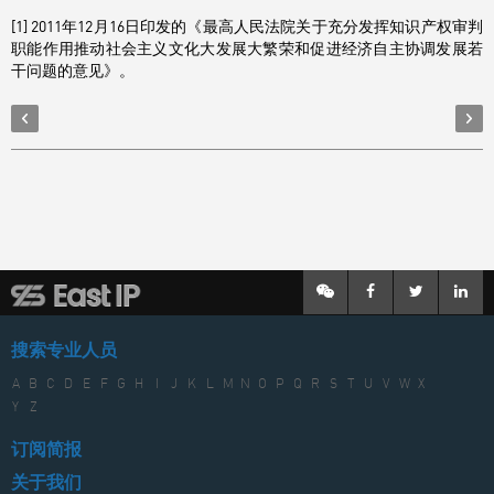
[1] 2011年12月16日印发的《最高人民法院关于充分发挥知识产权审判
职能作用推动社会主义文化大发展大繁荣和促进经济自主协调发展若
干问题的意见》。
搜索专业人员
A
B
C
D
E
F
G
H
I
J
K
L
M
N
O
P
Q
R
S
T
U
V
W
X
Y
Z
订阅简报
关于我们