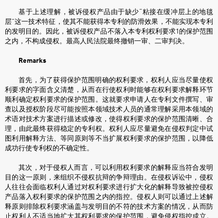
基于上述理解，被诉侵权产品由于缺少“粘接在缓冲层上的地毯
层”这一技术特征，使其不能获得本专利的防滑效果，不能实现本专利
的发明目的。因此，被诉侵权产品不落入本专利权利要求1的保护范围
之内，不构成侵权。最高人民法院最终撤销一审、二审判决。
Remarks
首先，为了获得保护范围明确的权利要求，权利人应当尽量使权
利要求的字面含义清楚，从而在行使权利时能够在权利要求解释环节
顺利确定权利要求的保护范围。这就要求申请人在专利文件撰写、审
查以及授权阶段尽可能按照本领域技术人员的通常理解采用本领域的
术语对技术方案进行描述或修改，使得权利要求的保护范围清晰、合
理，由此最终获得稳定的专利权。权利人应尽量避免在侵权判定中试
图利用解释方法、等同原则等不当扩展权利要求的保护范围，以降低
成功行使专利权的不确定性。
其次，对于侵权人而言，可以利用权利要求的解释应当符合发明
目的这一原则，来组织不侵权抗辩的争辩理由。在侵权诉讼中，侵权
人往往会面临权利人通过对权利要求进行扩大化的解释导致被控侵权
产品落入权利要求的保护范围之内的指控。侵权人则可以通过上述解
释原则排除权利要求涵盖与发明目的不符的技术方案的情况，从而防
止权利人不适当地扩大其权利要求的保护范围，避免侵权指控成立。