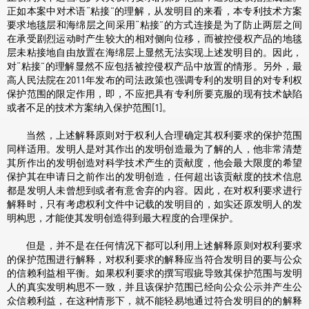
正如本案中对术语“粘接”的理解，从发明目的来看，本专利技术方案
要求地毯层和海绵层之间采用“粘接”的方式连接是为了防止两层之间
在承受剧烈运动时产生较大的相对侧向位移，而被控侵权产品的地毯
层未粘接地自由放置在海绵层上显然无法实现上述发明目的。因此，
对“粘接”的理解显然不应包括被控侵权产品中放置的情形。另外，最
高人民法院在2011年发布的司法政策也强调专利的发明目的对专利权
保护范围的限定作用，即，不应把具有专利所要克服的现有技术缺陷
或者不足的技术方案纳入保护范围[1]。
当然，上述解释原则对于权利人合理确定其权利要求的保护范围
同样适用。发明人是对其作出的发明创造最为了解的人，他非常清楚
其所作出的发明创造对科学技术产生的贡献度，他会最大限度的希望
保护其在申请日之前作出的发明创造，任何超出该贡献度的技术信息
都是发明人未曾想到或者有意舍弃的内容。因此，在对权利要求进行
解释时，只有考虑权利文件中记载的发明目的，如实还原发明人的发
明构思，才能使其发明创造得到最大程度的合理保护。
但是，并不是在任何情况下都可以利用上述解释原则对权利要求
的保护范围进行解释，对权利要求的解释应当符合发明目的要与公众
的信赖利益相平衡。如果权利要求的撰写瑕疵导致其保护范围与发明
人的真实发明构思不一致，并且该保护范围已经向公众公示并产生公
众信赖利益，在这种情形下，就不能轻易地通过符合发明目的的解释