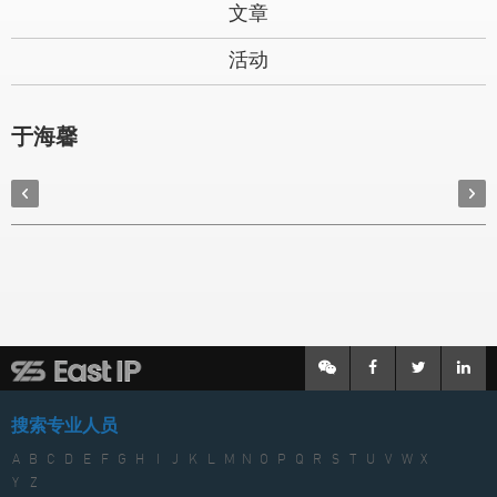
文章
活动
于海馨
搜索专业人员
A
B
C
D
E
F
G
H
I
J
K
L
M
N
O
P
Q
R
S
T
U
V
W
X
Y
Z