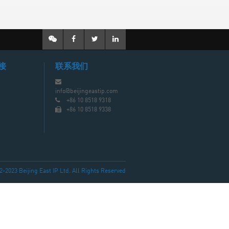
接
联系我们
info@beijingeastip.com
+86 10 8518 9318
+86 10 8518 9338
023 Beijing East IP Ltd. All Rights Reserved