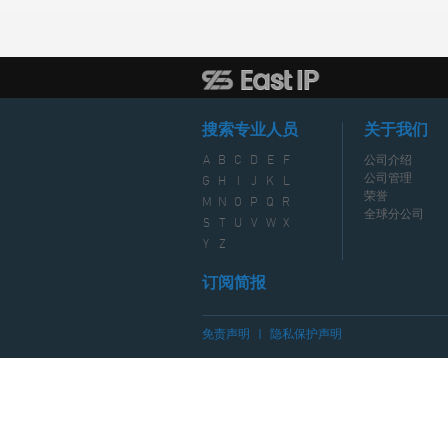
搜索专业人员
关于我们
A
B
C
D
E
F
公司介绍
公司管理
G
H
I
J
K
L
荣誉
M
N
O
P
Q
R
全球分公司
S
T
U
V
W
X
Y
Z
订阅简报
免责声明
|
隐私保护声明