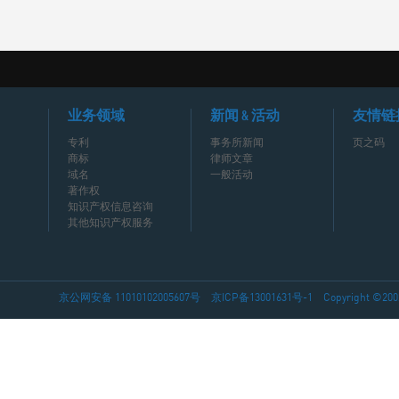
业务领域
新闻 & 活动
友情链
专利
事务所新闻
页之码
商标
律师文章
域名
一般活动
著作权
知识产权信息咨询
其他知识产权服务
京公网安备 11010102005607号
京ICP备13001631号-1
Copyright ©2002-2