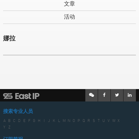
文章
活动
娜拉
搜索专业人员
A
B
C
D
E
F
G
H
I
J
K
L
M
N
O
P
Q
R
S
T
U
V
W
X
Y
Z