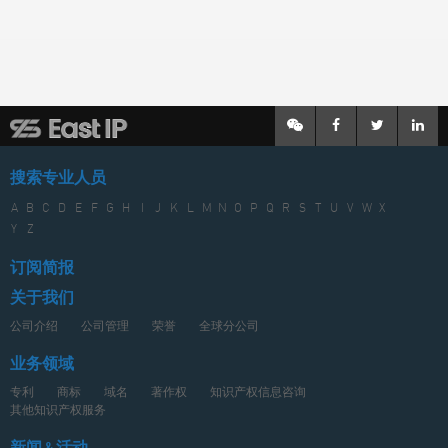
搜索专业人员
A
B
C
D
E
F
G
H
I
J
K
L
M
N
O
P
Q
R
S
T
U
V
W
X
Y
Z
订阅简报
关于我们
公司介绍
公司管理
荣誉
全球分公司
业务领域
专利
商标
域名
著作权
知识产权信息咨询
其他知识产权服务