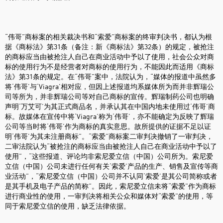
“伟哥”商标案的相关裁决书和“索爱”商标案的终审判决书，都认为根
据《商标法》第31条（备注：新《商标法》第32条）的规定，被抢注
的商标应当由被抢注人自己在商业活动中予以了使用，社会公众对商
标的使用行为不是经营者对商标的使用行为，不能因此而适用《商标
法》第31条的规定。在“伟哥”案中，法院认为，“媒体的报道中虽然多
将‘伟哥’与‘Viagra’相对应，但因上述报道均系媒体所为而并非辉瑞公
司等所为，并非辉瑞公司等对自己商标的宣传。辉瑞制药公司也明确
声明‘万艾可’为其正式商品名，并承认其在中国内地未使用过‘伟哥’商
标。故媒体在宣传中将‘Viagra’称为‘伟哥’，亦不能确定为反映了辉瑞
公司等当时将‘伟哥’作为商标的真实意思。故所提供的证据不足以证
明‘伟哥’为其未注册商标”。“索爱”商标案二审判决撤销了一审判决，
二审法院认为“被抢注的商标应当由被抢注人自己在商业活动中予以了
使用”，“这些报道、评论均非索尼爱立信（中国）公司所为。索尼爱
立信（中国）公司未进行任何有关‘索爱’产品的生产、销售及宣传等商
业活动”，“索尼爱立信（中国）公司并不认同‘索爱’是其公司简称或者
是其手机及电子产品的简称”。因此，索尼爱立信未将“索爱”作为商标
进行商业性的使用，一审判决将相关公众和媒体对“索爱”的使用，等
同于索尼爱立信的使用，缺乏法律依据。