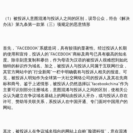
（1）被投诉人意图混淆与投诉人之间的区别，误导公众，符合《解决
办法》第九条第一款第（三）项规定的恶意情形
首先，“FACEBOOK”系臆造词，具有较强的显著性。经过投诉人长期
的使用和宣传，投诉人的“FACEBOOK”商标及商号已具有极高的知名
度。除非刻意复制和摹仿，作为母语为汉语的被投诉人很难想到如此
独特的标识作为域名。加之，被投诉人与投诉人同属于互联网行业，
其官方网站中的“行业新闻”一栏中明确载有与投诉人相关的报道。可
见，被投诉人明知作为全球第一大社交网络公司的投诉人及其在先商
标和商号。鉴于上述情形，被投诉人仍然选择以“facebookchina”作为
主要可识别部分注册域名，意图混淆与投诉人之间的区别，使相关公
众认为建立在争议域名基础上的网站由投诉人开办，或与投诉人存在
许可、赞助等关联关系，系投诉人在中国开通、专门面对中国用户的
网站。
其次，被投诉人在争议域名指向的网站上自称“脸谱科技”，意在混淆