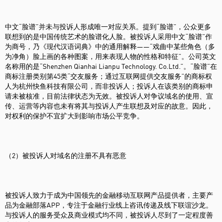
中文“脸谱”并未与投诉人形成唯一对应关系。提到“脸谱”，公众更多
联想到的是中国传统艺术的脸谱化人脸。被投诉人采用中文“脸谱”作
为商号，乃《现代汉语词典》中的通用解释——“戏曲中某些角色（多
为净角）脸上画的各种图案，用来表现人物的性格和特征”。公司英文
名称用的是“Shenzhen Qianhai Lianpu Technology. Co.Ltd.”。“脸谱”在
商标注册类别第45类“交友服务；通过互联网提供交友服务”的商标权
人为杭州快鱼科技有限公司，而非投诉人；投诉人在该类别的商标申
请未被核准，目前法律状态为无效。被投诉人对争议域名的使用、宣
传、运营等内容也未有将其与投诉人产生联想及对应的故意。因此，
对权利的保护不宜扩大到影响市场公平竞争。
（2）被投诉人对域名的注册不具有恶意
被投诉人致力于成为中国领先的金融移动互联网产品提供者，主要产
品为金融部落APP，专注于金融行业线上咨讯传递及线下联谊沙龙。
与投诉人的服务受众及商业模式均不同，被投诉人尽到了一定程度善